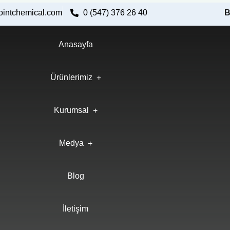
ointchemical.com
0 (547) 376 26 40
B
Anasayfa
Ürünlerimiz
Kurumsal
Medya
Blog
İletişim