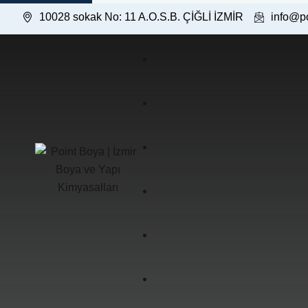
10028 sokak No: 11 A.O.S.B. ÇİĞLİ İZMİR
info@p
İç Cephe Boyaları
Dış Cephe Boyaları
Hakkımızda
Astar Boyalar
Misyon & Vizyon
Fotoğraf Galerisi
Özel Amaçlı Ürünler
Kalite Politikası
Video Galerisi