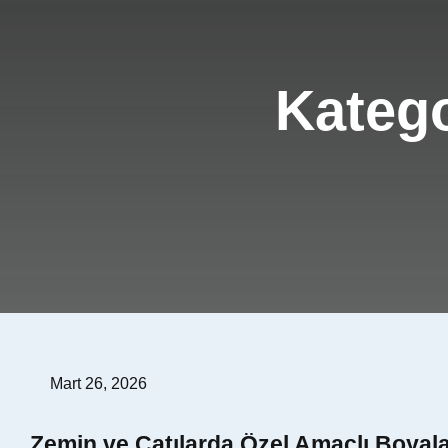
İzolasyon Ürünleri
Üretim / Ar-Ge
Renk Kartelası
Referanslar
Kateg
Sıkça Sorulan Sorular
Sertifikalar
Mart 26, 2026
Zemin ve Çatılarda Özel Amaçlı Boyal