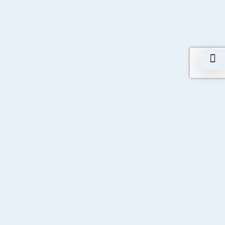
Adres
10028 Sokak No: 11 A.O.S.B. Çiğli /
İzmir