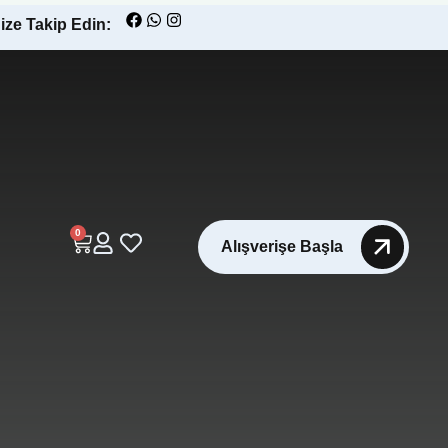
ize Takip Edin:
0
Alışverişe Başla