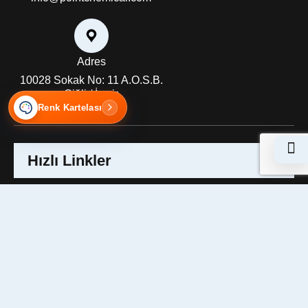
Adres
10028 Sokak No: 11 A.O.S.B.
Çiğli / İzmir
Renk Kartelası
Hızlı Linkler
Hakkımızda
Misyon & Vizyon
Kalite Politikası
Üretim / Ar - Ge
Referanslar