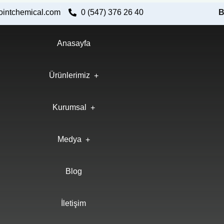
ointchemical.com
0 (547) 376 26 40
B
Anasayfa
Ürünlerimiz
Kurumsal
Medya
Blog
İletişim