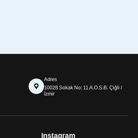
Adres
10028 Sokak No: 11 A.O.S.B. Çiğli /
İzmir
Instagram