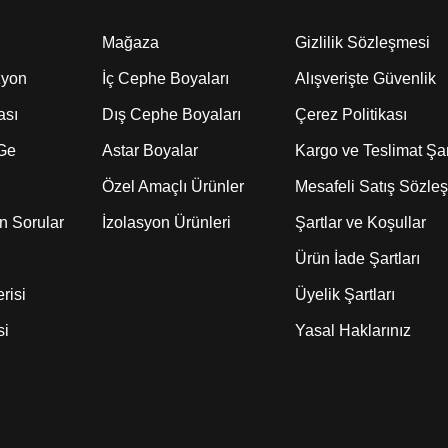
Mağaza
Gizlilik Sözleşmesi
zyon
İç Cephe Boyaları
Alışverişte Güvenlik
ası
Dış Cephe Boyaları
Çerez Politikası
 Ge
Astar Boyalar
Kargo ve Teslimat Şar
Özel Amaçlı Ürünler
Mesafeli Satış Sözle
n Sorular
İzolasyon Ürünleri
Şartlar ve Koşullar
Ürün İade Şartları
risi
Üyelik Şartları
si
Yasal Haklarınız