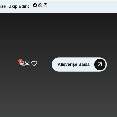
ize Takip Edin:
0
Alışverişe Başla