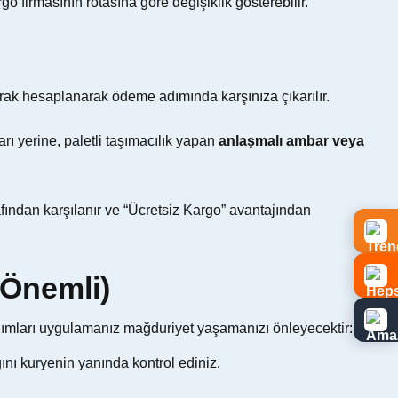
rgo firmasının rotasına göre değişiklik gösterebilir.
larak hesaplanarak ödeme adımında karşınıza çıkarılır.
rı yerine, paletli taşımacılık yapan
anlaşmalı ambar veya
fından karşılanır ve “Ücretsiz Kargo” avantajından
 Önemli)
i adımları uygulamanız mağduriyet yaşamanızı önleyecektir:
ğını kuryenin yanında kontrol ediniz.