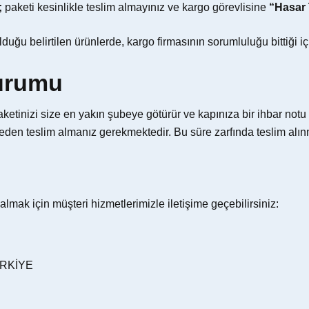
;
paketi kesinlikle teslim almayınız ve kargo görevlisine
“Hasar 
duğu belirtilen ürünlerde, kargo firmasının sorumluluğu bittiği 
urumu
tinizi size en yakın şubeye götürür ve kapınıza bir ihbar notu b
şubeden teslim almanız gerekmektedir. Bu süre zarfında teslim alı
lmak için müşteri hizmetlerimizle iletişime geçebilirsiniz:
TÜRKİYE