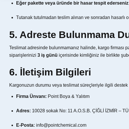
Eğer pakette veya üründe bir hasar tespit ederseniz
Tutanak tutulmadan teslim alınan ve sonradan hasarlı ol
5. Adreste Bulunmama D
Teslimat adresinde bulunmamanız halinde, kargo firması pake
siparişlerinizi
3 iş günü
içerisinde kimliğiniz ile birlikte 
6. İletişim Bilgileri
Kargonuzun durumu veya teslimat süreçleriyle ilgili destek a
Firma Ünvanı:
Point Boya & Yalıtım
Adres:
10028 sokak No: 11 A.O.S.B. ÇİĞLİ İZMİR – 
E-Posta:
info@pointchemical.com