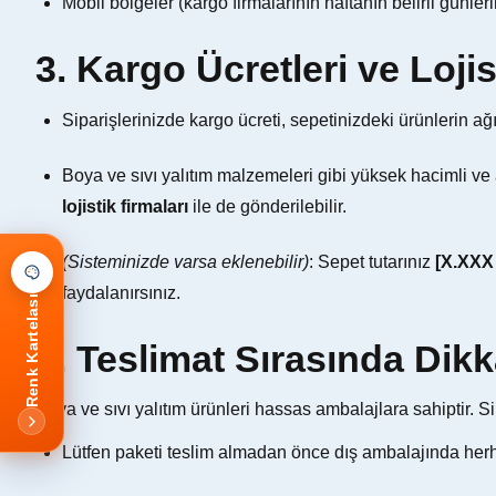
Mobil bölgeler (kargo firmalarının haftanın belirli günleri
3. Kargo Ücretleri ve Loji
Siparişlerinizde kargo ücreti, sepetinizdeki ürünlerin a
Boya ve sıvı yalıtım malzemeleri gibi yüksek hacimli ve a
lojistik firmaları
ile de gönderilebilir.
(Sisteminizde varsa eklenebilir)
: Sepet tutarınız
[X.XXX
faydalanırsınız.
Renk Kartelası
4. Teslimat Sırasında Dik
Boya ve sıvı yalıtım ürünleri hassas ambalajlara sahiptir. S
Lütfen paketi teslim almadan önce dış ambalajında herhan