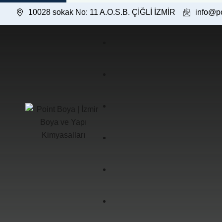
10028 sokak No: 11 A.O.S.B. ÇİĞLİ İZMİR
info@p
İç Cephe Boyaları
Dış Cephe Boyaları
Hakkımızda
Astar Boyalar
Misyon & Vizyon
Fotoğraf Galerisi
Özel Amaçlı Ürünler
Kalite Politikası
Video Galerisi