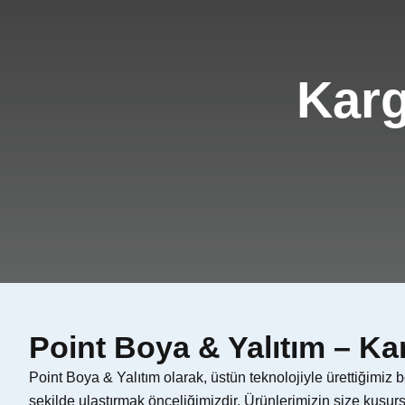
İzolasyon Ürünleri
Üretim / Ar-Ge
Renk Kartelası
Referanslar
Karg
Sıkça Sorulan Sorular
Sertifikalar
Point Boya & Yalıtım – Kar
Point Boya & Yalıtım olarak, üstün teknolojiyle ürettiğimiz bo
şekilde ulaştırmak önceliğimizdir. Ürünlerimizin size kusurs