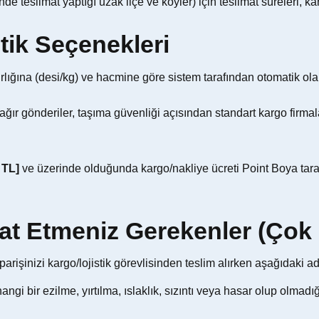
nde teslimat yaptığı uzak ilçe ve köyler) için teslimat süreleri, ka
stik Seçenekleri
ğırlığına (desi/kg) ve hacmine göre sistem tarafından otomatik o
ğır gönderiler, taşıma güvenliği açısından standart kargo firmala
 TL]
ve üzerinde olduğunda kargo/nakliye ücreti Point Boya tara
kat Etmeniz Gerekenler (Çok
iparişinizi kargo/lojistik görevlisinden teslim alırken aşağıdak
gi bir ezilme, yırtılma, ıslaklık, sızıntı veya hasar olup olmadı