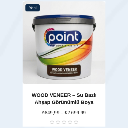
Yeni
Seçenekler
WOOD VENEER – Su Bazlı
Ahşap Görünümlü Boya
₺
849,99
–
₺
2.699,99