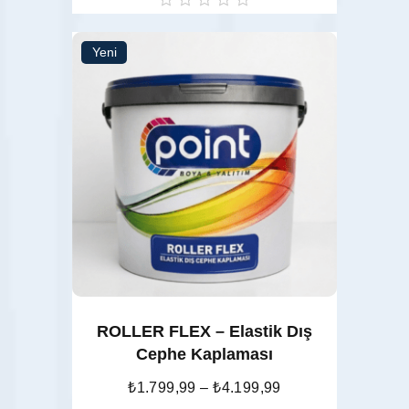
oy
aldı
Yeni
Seçenekler
ROLLER FLEX – Elastik Dış
Cephe Kaplaması
₺
1.799,99
–
₺
4.199,99