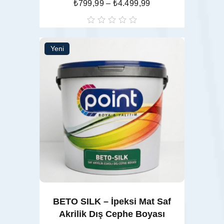
₺
799,99
–
₺
4.499,99
oy
aldı
Yeni
Seçenekler
BETO SILK – İpeksi Mat Saf
Akrilik Dış Cephe Boyası