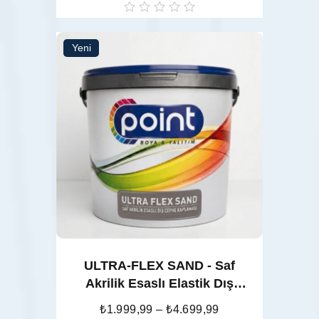
oy
aldı
Yeni
Seçenekler
ULTRA-FLEX SAND - Saf
Akrilik Esaslı Elastik Dış
Cephe Kaplaması
₺
1.999,99
–
₺
4.699,99