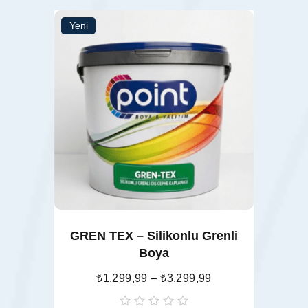
oy
aldı
Yeni
Seçenekler
GREN TEX – Silikonlu Grenli
Boya
₺
1.299,99
–
₺
3.299,99