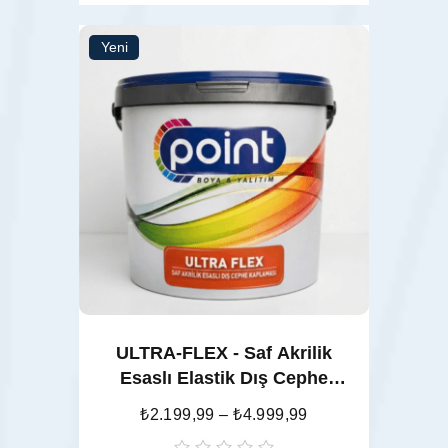
oy
aldı
Yeni
Seçenekler
ULTRA-FLEX - Saf Akrilik
Esaslı Elastik Dış Cephe
Kaplaması
₺
2.199,99
–
₺
4.999,99