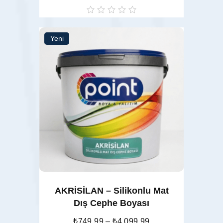
oy
aldı
Yeni
Seçenekler
AKRİSİLAN – Silikonlu Mat
Dış Cephe Boyası
₺
749,99
–
₺
4.099,99