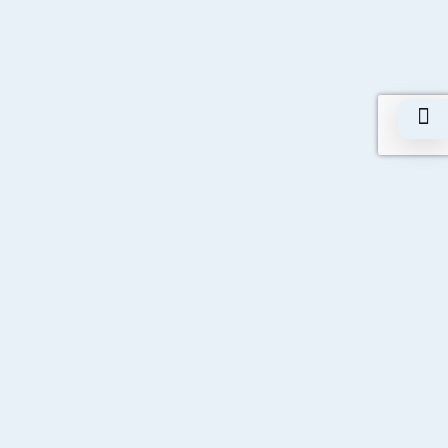
Adres
10028 Sokak No: 11 A.O.S.B. Çiğli /
İzmir