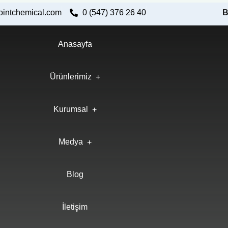
ointchemical.com
0 (547) 376 26 40
B
Anasayfa
Ürünlerimiz
Kurumsal
Medya
Blog
İletişim