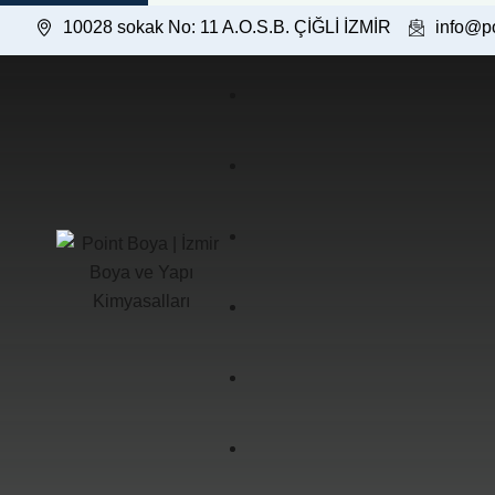
10028 sokak No: 11 A.O.S.B. ÇİĞLİ İZMİR
info@p
İç Cephe Boyaları
Dış Cephe Boyaları
Hakkımızda
Astar Boyalar
Misyon & Vizyon
Fotoğraf Galerisi
Özel Amaçlı Ürünler
Kalite Politikası
Video Galerisi