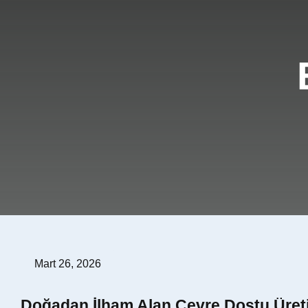
İzolasyon Ürünleri
Üretim / Ar-Ge
Renk Kartelası
Referanslar
Sıkça Sorulan Sorular
Sertifikalar
Mart 26, 2026
Doğadan İlham Alan Çevre Dostu Üret