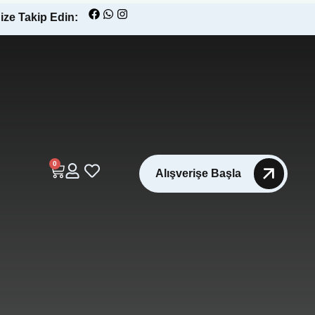
ize Takip Edin:
0
Alışverişe Başla