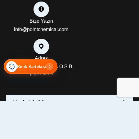
Bize Yazın
info@pointchemical.com
Adres
10028 Sokak No: 11 A.O.S.B.
Renk Kartelası
Çiğli / İzmir
Hızlı Linkler
Hakkımızda
Misyon & Vizyon