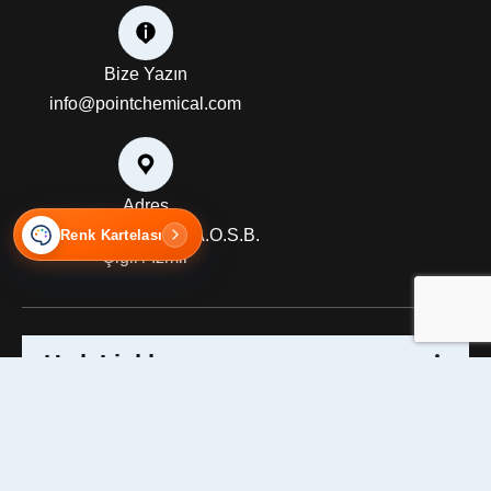
Bize Yazın
info@pointchemical.com
Adres
10028 Sokak No: 11 A.O.S.B.
Renk Kartelası
Çiğli / İzmir
Hızlı Linkler
Hakkımızda
Misyon & Vizyon